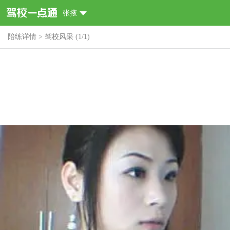
张掖
陪练详情
>
驾校风采
(
1
/
1
)