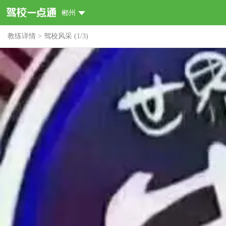
郴州
教练详情
>
驾校风采
(
1
/
3
)