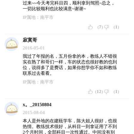
过来~~今天考完科目四，顺利拿到驾照~总之，
一切比较顺利也比较满意~谢谢~
IP属地：南平市
(
7
)
(
1
)
寂寞哥
2016-05-01
我过了年报的名，五月份拿的本，教练人不错很
实在熟了和哥们一样，车的状态也很好教的也到
位，说得多了是费话，如果你想学你不如和教练
联系过去看看。
IP属地：南平市
(
12
)
(
1
)
x。_20150804
2015-08-04
本人是外地的在建瓯学车，陈大姐人很好，也很
热情。教练技术很好，从科目一到拿证用了不到
2个月时间，全部科目一次性通过。中间没有别