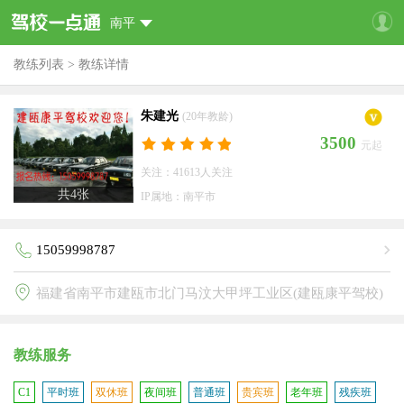
南平
教练列表
>
教练详情
朱建光
(20年教龄)
3500
元起
关注：41613人关注
共
4
张
IP属地：南平市
15059998787
福建省南平市建瓯市北门马汶大甲坪工业区(建瓯康平驾校)
教练服务
C1
平时班
双休班
夜间班
普通班
贵宾班
老年班
残疾班