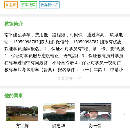
加急班
班车接送
代办暂住证
教练简介
南平建瓯学车，费用低，路程短，时间快，通过率高。 联系电
话：15059998787(陈大姐) 微信号：15059998787 团报有优惠
欢迎学员踊跃报名。 1．保证不对学员有“吃、拿、卡、要”现象
2．保证对学员服务态度端正、语气温和 3．保证教练员对学员
在练车过程中有问必答，不冷言冷语 4．保证对学员一视同仁
教练车即考试用车（普桑） 报名条件： （一）年龄 1、申请小
型汽车（C1）在18周岁以上-70周岁以下，大型货车（B2）需年
查看更多
他的同事
方宝辉
龚忠华
苏开晋