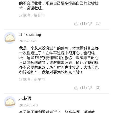
的不合理收费，现在自己要多提高自己的驾驶技
术，谢谢教练。
IP属地：福州市
(
11
)
(
1
)
It＇s raining
2015-04-27
我是一个从来没碰过车的菜鸟，考驾照科目全都
一次性通过了！在学车过程中很开心，也很轻
松，这些都特别要谢谢我的教练，教练非常耐心
不厌其烦的教导，讲解非常细致，简化了我们很
多不必要的麻烦，练车时间也非常足，大热天也
都陪着练车！我绝对要为教练点个赞！
IP属地：南平市
(
13
)
(
2
)
︵花语
2015-03-18
今天终于顺利通过考试了，好高兴啊。谢谢教