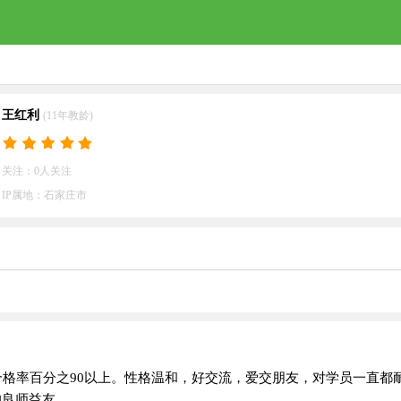
王红利
(11年教龄)
关注：0人关注
IP属地：石家庄市
合格率百分之90以上。性格温和，好交流，爱交朋友，对学员一直都
的良师益友