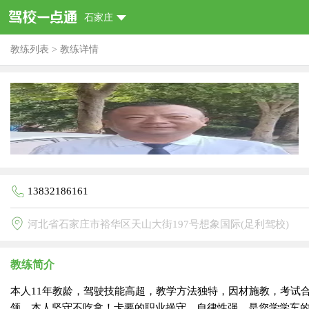
石家庄
教练列表
>
教练详情
13832186161
河北省石家庄市裕华区天山大街197号想象国际(足利驾校)
教练简介
本人11年教龄，驾驶技能高超，教学方法独特，因材施教，考试
领。本人坚守不吃拿！卡要的职业操守，自律性强，是您学学车