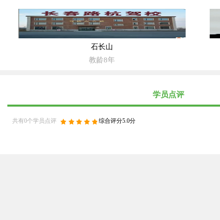
石长山
教龄8年
学员点评
共有0个学员点评
综合评分5.0分