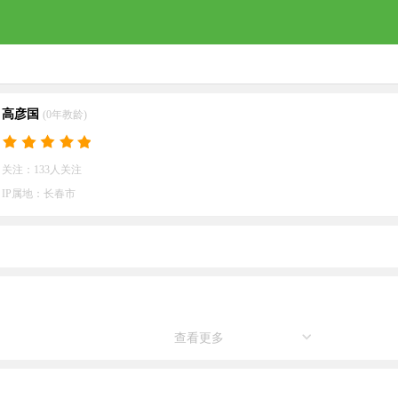
高彦国
(0年教龄)
关注：133人关注
IP属地：长春市
查看更多