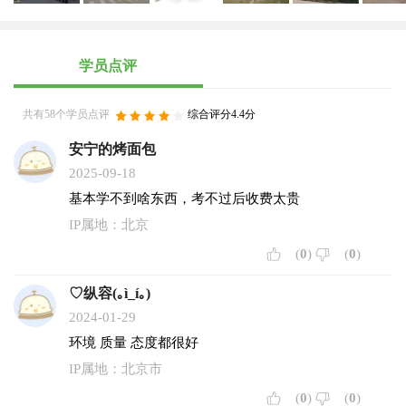
学员点评
共有58个学员点评
综合评分4.4分
安宁的烤面包
2025-09-18
基本学不到啥东西，考不过后收费太贵
IP属地：北京
(
0
)
(
0
)
♡纵容(｡ì_í｡)
2024-01-29
环境 质量 态度都很好
IP属地：北京市
(
0
)
(
0
)