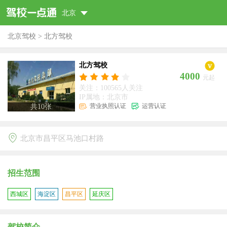
北京
北京驾校
>
北方驾校
北方驾校
4000
元起
关注：100565人关注
IP属地：北京市
营业执照认证
运营认证
共
10
张
北京市昌平区马池口村路
招生范围
西城区
海淀区
昌平区
延庆区
驾校简介