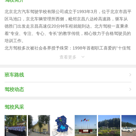
北京北方汽车驾驶学校有限公司成立于1993年3月，位于北京市昌平
区马池口，京北车辆管理所西侧，毗邻京昌八达岭高速路，驱车从
德胜门出发走京昌高速仅20分钟车程就能到达。北方驾校一直秉承
着“专业、专注、专心、专长”的教学传统，精心致力于合格驾驶员的
培训工作。
北方驾校多次被社会各界授予殊荣：1998年首都职工喜爱的“十佳驾
校”，1999年消费者心目中的“首选驾校”，2000年北京青年报读者心
查看更多
目中的“明星驾校”；历年被昌平区教育局评为“社会力量办学先进单
位”2005年被《劳动午报》评为“首都名牌驾校”……所有这些都诠释
班车路线
着北方人以自己实际行动树立起京城驾校行业闪亮的名牌形象。
“一切为了学员”是北方驾校不变的教学宗旨；“确保教学质量、培训
驾校动态
合格驾驶员”是北方人孜孜以求的奋斗目标；“高素质的管理人才、优
秀的教练队伍”是北方驾校坚实的基础；“加强廉政、文明教学”是北
方驾校廉洁自律的有利保证。
驾校风采
北方驾校将凭借自身的雄厚实力，努力打造质量优、信誉好、品味
高的精品驾校形象而孜孜不倦的努力，真正做到让学员满意。