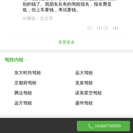
别的钱了。我朋友在有的驾校报名，报名费是
低，但上车要钱，考试要钱。
IP属地：北京市
(
1
)
(
4
)
查看更多
驾校内链
东方时尚驾校
远大驾校
京都府驾校
龙泉驾校
腾达驾校
诺美星空驾校
远方驾校
盛华驾校
长建驾校
恒通驾校
18400700899