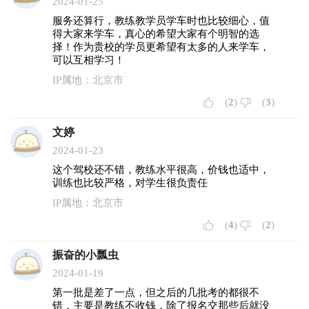
2024-01-25
服务还算行，教练教学员学车时也比较细心，值
得大家来学车，真心的希望大家有个明智的选
择！作为贵校的学员更希望有太多的人来学车，
可以互相学习！
IP属地：北京市
(
2
)
(
3
)
文婷
2024-01-23
这个驾校还不错，教练水平很高，价钱也适中，
训练也比较严格，对学生很负责任
IP属地：北京市
(
4
)
(
2
)
振奋的小瓢虫
2024-01-19
第一批是差了一点，但之后的几批考的都很不
错，主要是教练不收钱，除了报名交那些后就没