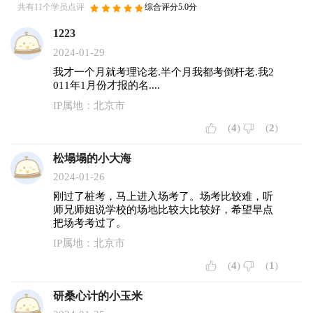
共有11个学员点评
综合评分5.0分
1223
2024-01-29
我才一个月就考理论老.半个月我都考倒杆老.我2
011年1月份才报的名....
IP属地：北京市
(
4
)
(
2
)
松塌塌的小大海
2024-01-26
刚过了桩考，马上进入场考了。场考比较难，听
师兄师姐说学校的场地比较大比较好，希望早点
把场考考过了。
IP属地：北京市
(
4
)
(
1
)
研桑心计的小玉米