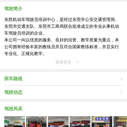
驾校简介
东胜机动车驾驶员培训中心，是经过东莞市公安交通管理局、
东莞市交通支队、东莞市工商局联合批准成立的专业从事机动
车驾驶员培训的企业。
本公司一向以优质的服务、良好的信誉、教学质量为重点，本
公司拥有经验丰富的教练员并且符合国家教练标准，并且实行
专业化、正规化教学。
本公司为满足各界学员需要，特购置一批全新的丰田威驰教练
查看更多
车，为所有学员学习驾驶技术创造了绝佳的条件。欢迎社会各
界人士来校咨询。
班车路线
公司规章制度：严格规定教职人员与学员之间不得有任何经济
往来，自学员报名之日起至领取驾驶证之日止不得收受、索取
驾校动态
学员任何钱、财、物、礼品（不论学员是否自愿）或向学员借
取任何财物。
驾校风采