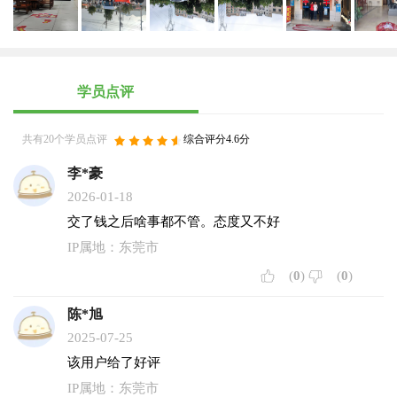
学员点评
共有20个学员点评
综合评分4.6分
李*豪
2026-01-18
交了钱之后啥事都不管。态度又不好
IP属地：东莞市
(
0
)
(
0
)
陈*旭
2025-07-25
该用户给了好评
IP属地：东莞市