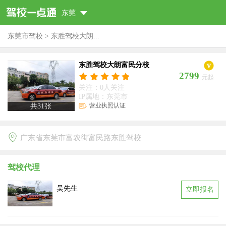
东莞
东莞市驾校
>
东胜驾校大朗...
东胜驾校大朗富民分校
2799
元起
关注：0人关注
IP属地：东莞市
营业执照认证
共
31
张
广东省东莞市富农街富民路东胜驾校
驾校代理
吴先生
立即报名