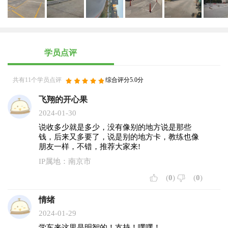
学员点评
共有11个学员点评
综合评分5.0分
飞翔的开心果
2024-01-30
说收多少就是多少，没有像别的地方说是那些
钱，后来又多要了，说是别的地方卡，教练也像
朋友一样，不错，推荐大家来!
IP属地：南京市
(
0
)
(
0
)
情绪
2024-01-29
学车来这里是明智的！支持！嘿嘿！