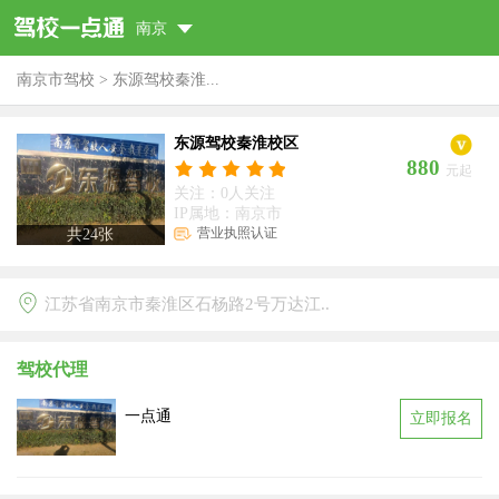
南京
南京市驾校
>
东源驾校秦淮...
东源驾校秦淮校区
880
元起
关注：0人关注
IP属地：南京市
营业执照认证
共
24
张
江苏省南京市秦淮区石杨路2号万达江..
驾校代理
一点通
立即报名