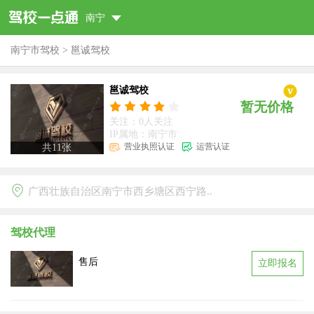
南宁
南宁市驾校
>
邕诚驾校
邕诚驾校
暂无价格
关注：0人关注
IP属地：南宁市
营业执照认证
运营认证
共
11
张
广西壮族自治区南宁市西乡塘区西宁路..
驾校代理
售后
立即报名