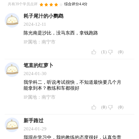
共有39个学员点评
综合评分4.4分
耗子尾汁的小鹦鹉
2024-12-11
陈光南是沙比，没马东西，拿钱跑路
IP属地：南宁市
(
1
)
(
0
)
笔直的红萝卜
2024-01-30
我学科二，听说考试很快，不知道最快要几个月
能拿到本？教练和车都很好
IP属地：南宁市
(
0
)
(
0
)
新手路过
2024-01-29
我现在学习中，我的教练的态度很好，认真负责