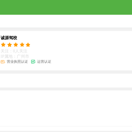
诚源驾校
关注：0人关注
IP属地：广州市
营业执照认证
运营认证