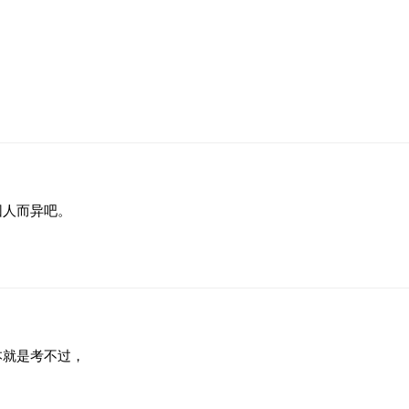
因人而异吧。
本就是考不过，