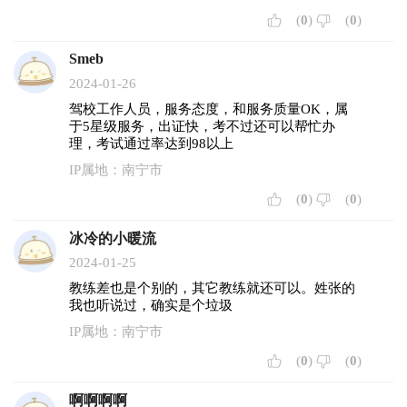
四通八达。训练场地绿树成荫、鸟语花香，形成公园式训练
(
0
)
(
0
)
场。 广大驾校以雄厚的师资力量、优越的办学条件、成功的办
Smeb
学经验、科学的教学管理、一流的服务质量赢得了广大学员及
各界的好评。
2024-01-26
训练场遍布全南宁市，至今拥有15个场地，分别为罗文场、明
驾校工作人员，服务态度，和服务质量OK，属
秀场、西大场、高新场、大岭场、五一场、明阳场、亭洪场、
于5星级服务，出证快，考不过还可以帮忙办
理，考试通过率达到98以上
翠湖场、五合场、琅东场、佛子岭场、长堽场、大沙田场、玉
洞场
IP属地：南宁市
(
0
)
(
0
)
冰冷的小暖流
2024-01-25
教练差也是个别的，其它教练就还可以。姓张的
我也听说过，确实是个垃圾
IP属地：南宁市
(
0
)
(
0
)
啊啊啊啊