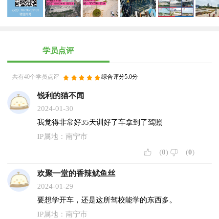
南宁市广大驾校原校名广西大学驾校，创办于1993年。经交
通、公安、工商等有关部门批准成立一所专业机动车技术培训
公司。广大驾校拥有各型性能良好的车辆提供教学，教练员是
通过严格的考核，并持证上岗，属经验丰富、作风正派、有职
学员点评
业道德、责任心强的高级驾驶员执教。广大驾校始终坚持一次
性收费，随到随学原则，如有特殊情况可采取上门服务，学校
对管理人员及教练员有一系列行之有效的管理制度。不允许对
共有40个学员点评
综合评分5.0分
学员以任何名义摊派费用，学校对违章咨询违纪的行为历来奉
锐利的猫不闻
行严惩不怠的原则，力求给学员一个满意的答复。 广大驾校现
2024-01-30
有雪铁龙手动挡、自动挡等各种车型的教练车，拥有教学经验
丰富、驾驶技术精湛、服务态度优良的理论教员及驾驶操作教
我觉得非常好35天训好了车拿到了驾照
练员。总校训练基地还设有按新考试材料设立的科目三训练项
IP属地：南宁市
目，同时公司还建有理论教室一间、电化教室一间，配备透明
(
0
)
(
0
)
机动车模型，模拟驾驶机电教磁板等教学工具，公司管理制度
完善，管理手段先进，岗位职责分明，是一所设施全、环境
欢聚一堂的香辣鱿鱼丝
好、教学优的驾校，每年向社会培养上千人才。 公司全面按照
2024-01-29
交通部门颁发的教学大纲进行教学，实行人性化管理，培训项
要想学开车，还是这所驾校能学的东西多。
目有小型汽车（C1、C2）。实行“一人一车，一人一教练”培训
IP属地：南宁市
形式，白天、周末、晚上均可培训，训练场地交通方便，公交