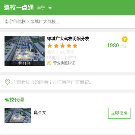
南宁
南宁市驾校
>
绿城广大驾校...
绿城广大驾校明阳分校
1980
元起
关注：0人关注
IP属地：南宁市
营业执照认证
共
41
张
广西壮族自治区南宁市江南区广西商贸..
驾校代理
庞金文
立即报名