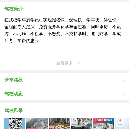
驾校简介
在我校学车的学员可实现报名快、受理快、学车快、得证快；
全程配专人跟踪，免费服务学员学车全过程。同时承诺：不索
贿、不刁难、不粗暴、不恶劣、不克扣学时、随到随学、学成
即考、学费优惠等
查看更多
法人代表：庞金文
注册资本：10万人民币
班车路线
驾校概况
注册时间：
2014-06-25
驾校动态
统一社会信用代码：914501073102124633
规模：
车辆280，教练280名以上
驾校风采