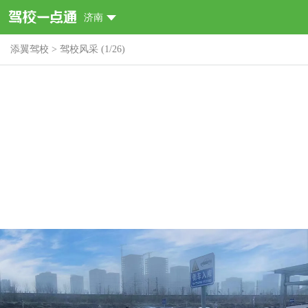
济南
添翼驾校
>
驾校风采
(
1
/
26
)