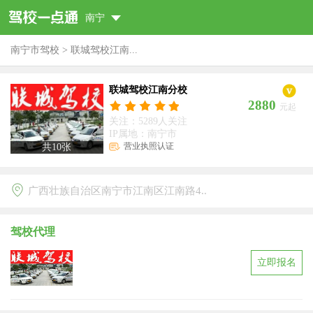
南宁
南宁市驾校
>
联城驾校江南...
联城驾校江南分校
2880
元起
关注：5289人关注
IP属地：南宁市
营业执照认证
共
10
张
广西壮族自治区南宁市江南区江南路4..
驾校代理
立即报名