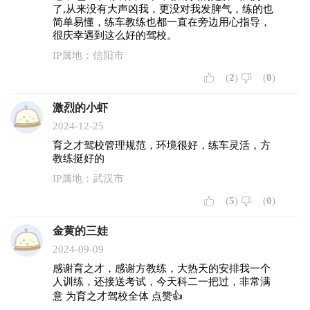
了,从来没有大声凶我，更没对我发脾气，练的也
简单易懂，练车教练也都一直在旁边用心指导，
很庆幸遇到这么好的驾校。
IP属地：信阳市
(
2
)
(
0
)
激烈的小虾
2024-12-25
育之才驾校管理规范，环境很好，练车灵活，方
教练挺好的
IP属地：武汉市
(
5
)
(
0
)
金黄的三娃
2024-09-09
感谢育之才，感谢方教练，大热天的安排我一个
人训练，还接送考试，今天科二一把过，非常满
意 为育之才驾校全体 点赞👍