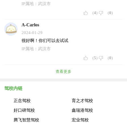
IP属地：武汉市
(
4
)
(
0
)
A-Carlos
2024-01-29
很好啊！你们可以去试试
IP属地：武汉市
(
5
)
(
0
)
查看更多
驾校内链
正念驾校
育之才驾校
好口碑驾校
鑫瑞港驾校
腾飞智慧驾校
宏业驾校