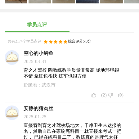
学员点评
共有2174个学员点评
综合评分5.0分
空心的小鳄鱼
2025-03-31
育之才驾校 陶教练教学质量非常高 场地环境很
不错 拿证也很快 练车也很方便
IP属地：武汉市
(
2
)
(
0
)
安静的猪肉丝
2025-01-25
直接看到育之才驾校场地大，干净卫生来这报的
名，然后自己在家刷完科目一就直接来考试一把
过， 已经在练科目二了，教练真的是脾气太好