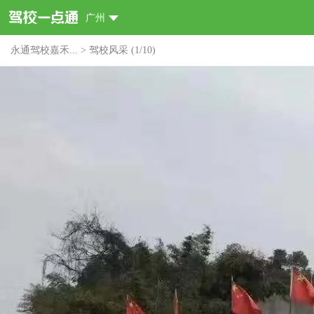
广州
永通驾校嘉禾...
>
驾校风采
(
1
/
10
)