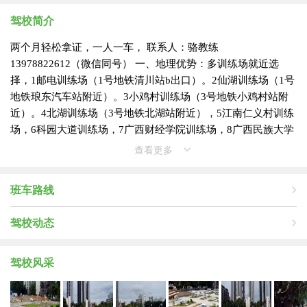
驾校简介
两个月轻松拿证，一人一车， 联系人：骆教练
13978822612（微信同号） 一、地理优势：多训练场就近选
择，1邮电训练场（1号地铁清川站b出口）。2仙湖训练场（1号
地铁琅东汽车站附近）。3小鸡村训练场（3号地铁小鸡村站附
近）。4北湖训练场（3号地铁北湖站附近），5江南仁义村训练
场，6科园大道训练场，7广西财经学院训练场，8广西民族大学
训练场，9三塘训练场，10五象大道龙岗训练场。。。。。。
查看更多
二、环境优越：山鹰驾校是南宁市老资质值得信赖的大驾校，
场地占地近百亩，绿树成荫，花园式树林全覆盖，大大缓解了
班车路线
南方夏天的炎热，真正的花园式驾校。 三、教练资质：具有三
十年的驾驶经历，十多年的教练经验，作风严谨负责，性格开
驾校动态
朗易沟通，及格率高，欢迎实地观摩，免费体验后再报名。
四、学车流程:报名登记—体验（驾校内有体检处）—理论考试
（科一）—五项考试（科二）—路考（科三）—安全文明考试
驾校风采
—领证。 五、学车费用： 1、（学生可分期付款） 2、C1证：
（1）2100元，含30个学时练车，5小时模拟（中途不收取任何