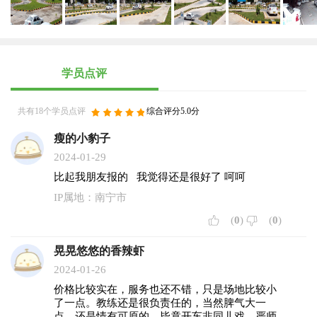
费用） （2）2300元，含36个学时练车，5小时模拟（中途不收
取任何费用） C2证：2800元​ （以上费用包含运管信息中心学习
卡费用，不含考场考场地适应费， 打证费，体检费，保险
费。） 六、学车所需资料： 1、身份证复印件2张（正反面）；
2、相片1寸白底彩色照片6张； 3、驾驶员体验合格表； 4、外
学员点评
省学员***要暂住证； 5、增驾学员须附驾驶证（正副本）；
6、非本市驾驶证需转入南宁后增驾或注销。 联系人：骆教练
共有18个学员点评
综合评分5.0分
13978822612 微信同号）
瘦的小豹子
2024-01-29
比起我朋友报的 我觉得还是很好了 呵呵
IP属地：南宁市
(
0
)
(
0
)
晃晃悠悠的香辣虾
2024-01-26
价格比较实在，服务也还不错，只是场地比较小
了一点。教练还是很负责任的，当然脾气大一
点，还是情有可原的。毕竟开车非同儿戏，严师