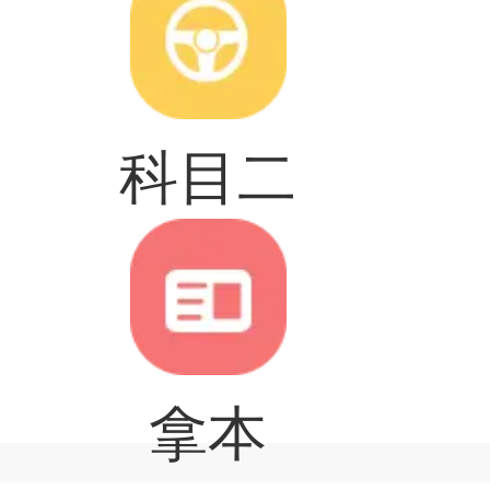
科目二
拿本