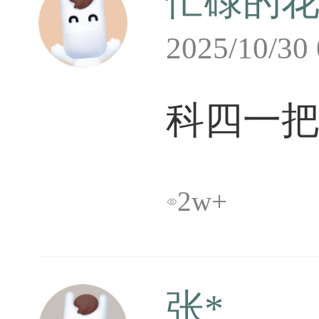
忙碌的
2025/10/30
科四一
2w+

张*