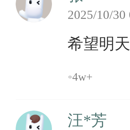
2025/10/30
希望明
4w+

汪*芳