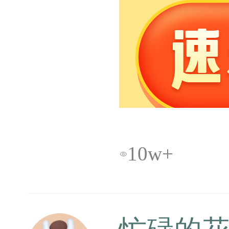
10w+
