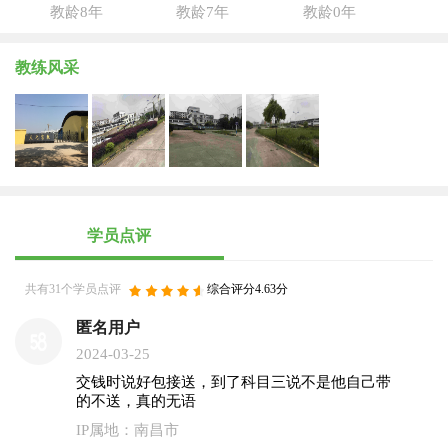
教龄8年
教龄7年
教龄0年
教练风采
学员点评
共有31个学员点评
综合评分4.63分
匿名用户
2024-03-25
交钱时说好包接送，到了科目三说不是他自己带
的不送，真的无语
IP属地：南昌市