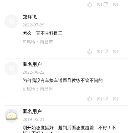
(
0
)
(
0
)
郑洋飞
2022-07-29
怎么一直不带科目三
IP属地：南昌市
(
0
)
(
0
)
匿名用户
2022-06-22
为何我没有车接车送而且教练不管不问的
IP属地：南昌市
(
0
)
(
0
)
匿名用户
2019-05-21
刚开始态度挺好，越到后面态度越差，不好！不