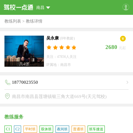
南昌
教练列表
>
教练详情
吴永康
(8年教龄)
2680
元起
关注：47856人关注
共
4
张
IP属地：南昌市
18770023550
南昌市南昌县莲塘镇银三角大道669号(天元驾校)
教练服务
C1
C2
平时班
双休班
夜间班
普通班
班车接送