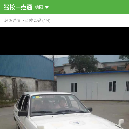
德阳
教练详情
>
驾校风采
(
1
/
4
)