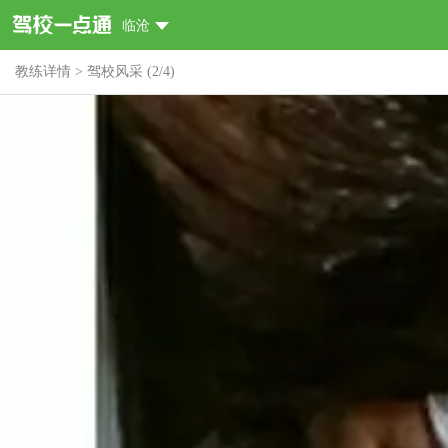
临沧
教练详情
>
驾校风采
(
2
/
4
)