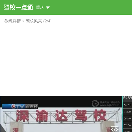
重庆
教练详情
>
驾校风采
(
2
/
4
)