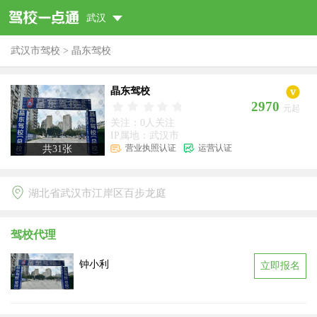
武汉
武汉市驾校
>
晶东驾校
晶东驾校
2970
元起
关注：0人关注
IP属地：武汉市
营业执照认证
运营认证
共
31
张
湖北省武汉市江岸区百步龙庭
驾校代理
钟小利
立即报名