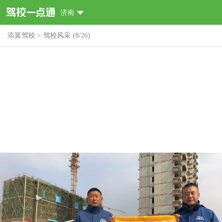
济南
添翼驾校
>
驾校风采
(
8
/
26
)